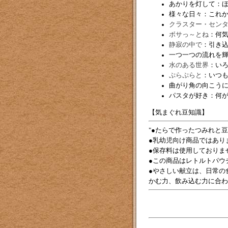
あかりを灯して：
様々な日々：これ
クラスター・セン
ボサっ～とね
：何
静寂の中で
：引き
一つ一つの流れを
水のある世界
：い
ぷらぷらと
：いつ
曲がり角の向こう
パスタが好き：何
【気まぐれ豆知識】
●たらで作ったつみれと
●乳幼児向け商品ではあり
●保存料は使用しておりま
●この商品はレトルトパウ
●やさしい献立は、日常の
かむ力、飲み込む力に合わ