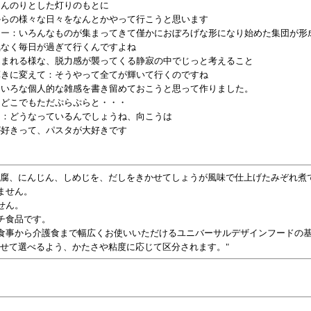
ほんのりとした灯りのもとに
からの様々な日々をなんとかやって行こうと思います
ター
：いろんなものが集まってきて僅かにおぼろげな形になり始めた集団が形
気なく毎日が過ぎて行くんですよね
込まれる様な、脱力感が襲ってくる静寂の中でじっと考えること
輝きに変えて：そうやって全てが輝いて行くのですね
ろいろな個人的な雑感を書き留めておこうと思って作りました。
もどこでもただぷらぷらと・・・
に：どうなっているんでしょうね、向こうは
が好きって、パスタが大好きです
豆腐、にんじん、しめじを、だしをきかせてしょうが風味で仕上げたみぞれ煮
ません。
せん。
チ食品です。
食事から介護食まで幅広くお使いいただけるユニバーサルデザインフードの
せて選べるよう、かたさや粘度に応じて区分されます。