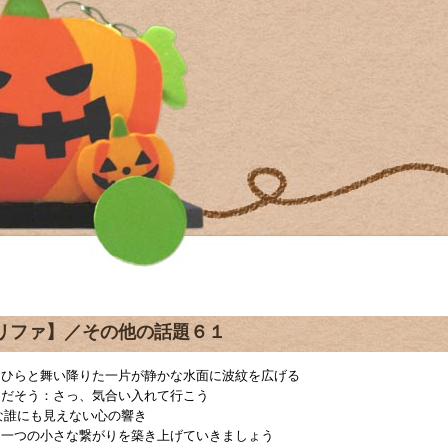
リファ】／その他の話題６１
らひらと舞い降りた一片が静かな水面に波紋を広げる
きだそう：さっ、気合い入れて行こう
な誰にも見えない心の響き
つ一つの小さな繋がりを築き上げていきましょう