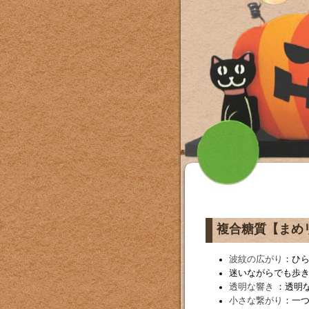
複合糖質【まめ
波紋の広がり
：ひ
迷いながらでも歩
透明な響き
：透明
小さな繋がり
：一