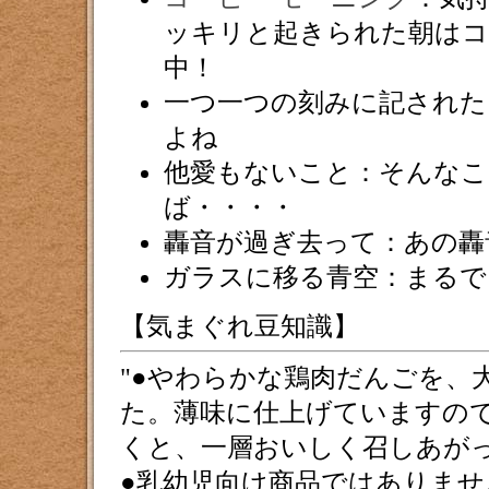
ッキリと起きられた朝はコ
中！
一つ一つの刻みに記された
よね
他愛もないこと：そんなこ
ば・・・・
轟音が過ぎ去って：あの轟
ガラスに移る青空：まるで
【気まぐれ豆知識】
●やわらかな鶏肉だんごを、
た。薄味に仕上げていますの
くと、一層おいしく召しあが
●乳幼児向け商品ではありませ