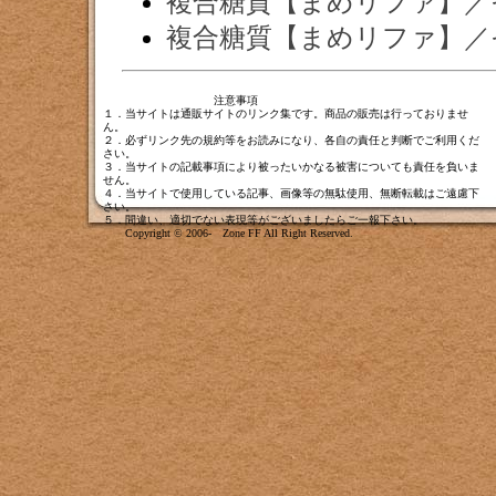
複合糖質【まめリファ】／
複合糖質【まめリファ】／
注意事項
１．当サイトは通販サイトのリンク集です。商品の販売は行っておりませ
ん。
２．必ずリンク先の規約等をお読みになり、各自の責任と判断でご利用くだ
さい。
３．当サイトの記載事項により被ったいかなる被害についても責任を負いま
せん。
４．当サイトで使用している記事、画像等の無駄使用、無断転載はご遠慮下
さい。
５．間違い、適切でない表現等がございましたら
ご一報下さい
。
Copyright © 2006- Zone FF All Right Reserved.