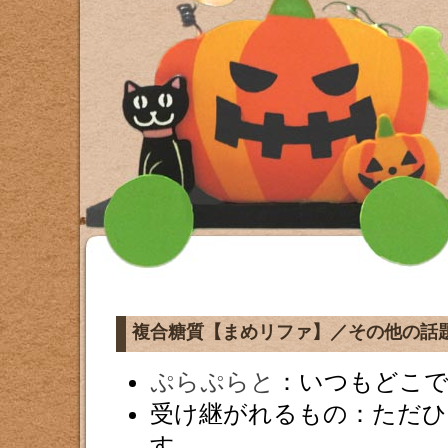
複合糖質【まめリファ】／その他の話
ぷらぷらと
：いつもどこ
受け継がれるもの：ただひ
す