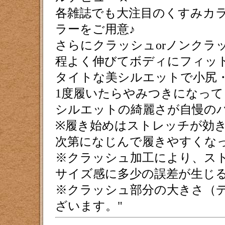
各雑誌でも大注目のくすみカ
ラーをご用意♪
さらにクラッシュorノンクラ
程よく伸びてボディにフィッ
タイトな美シルエットで小尻・
1度履いたらやみつきになっ
シルエットの綺麗さが自慢の
※履き始めはストレッチが効
次第になじんで履きやすくな
※クラッシュ加工により、ス
サイズ感に多少の誤差が生じ
※クラッシュ部分の大きさ（
ざいます。