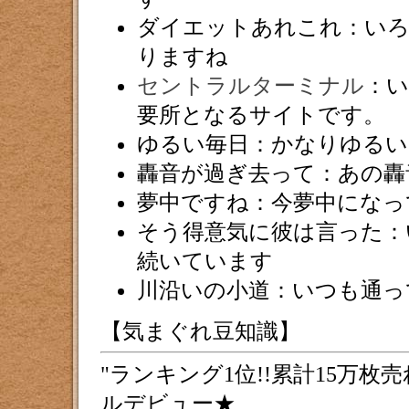
ダイエットあれこれ：い
りますね
セントラルターミナル
：
要所となるサイトです。
ゆるい毎日：かなりゆるい
轟音が過ぎ去って：あの轟
夢中ですね：今夢中になっ
そう得意気に彼は言った：
続いています
川沿いの小道：いつも通っ
【気まぐれ豆知識】
ランキング1位!!累計15万
ルデビュー★