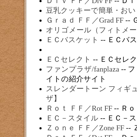
Ｄｉｖ ＦＦ／Div FF
-- Ｄｉ
豆乳クッキーで簡単・おい
Ｇｒａｄ ＦＦ／Grad FF
--
オリゴメール（フィトメー
ＥＣバスケット
-- ＥＣバ
ＥＣセレクト
-- ＥＣセレ
ファンプラザ/fanplaza
-- 
イトの紹介サイト
スレンダートーン フィギ
ザ】
Ｒｏｔ ＦＦ／Rot FF
-- Ｒｏ
ＥＣ－スタイル
-- ＥＣ－
Ｚｏｎｅ ＦＦ／Zone FF
--