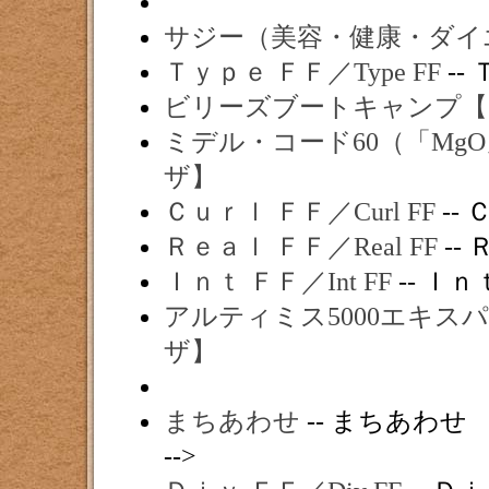
サジー（美容・健康・ダイ
Ｔｙｐｅ ＦＦ／Type FF
--
ビリーズブートキャンプ【
ミデル・コード60（「M
ザ】
Ｃｕｒｌ ＦＦ／Curl FF
-- 
Ｒｅａｌ ＦＦ／Real FF
-- 
Ｉｎｔ ＦＦ／Int FF
-- Ｉｎｔ
アルティミス5000エキ
ザ】
まちあわせ
-- まちあわせ
-->