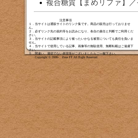
複合糖質【まめリファ】／
注意事項
１．当サイトは通販サイトのリンク集です。商品の販売は行っておりませ
ん。
２．必ずリンク先の規約等をお読みになり、各自の責任と判断でご利用くだ
さい。
３．当サイトの記載事項により被ったいかなる被害についても責任を負いま
せん。
４．当サイトで使用している記事、画像等の無駄使用、無断転載はご遠慮下
さい。
５．間違い、適切でない表現等がございましたら
ご一報下さい
。
Copyright © 2006- Zone FF All Right Reserved.