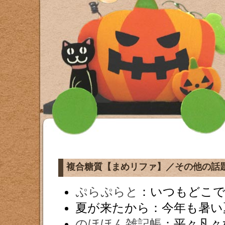
複合糖質【まめリファ】／その他の話
ぷらぷらと
：いつもどこ
夏が来たから：今年も暑い
のほほん雑記帳
：平々凡々