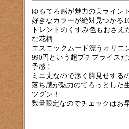
ゆるてろ感が魅力の美ライン
好きなカラーが絶対見つかる1
トレンドのくすみ色もおさえた
な花柄
エスニックムード漂うオリエ
990円という超プチプライス
予感！
ミニ丈なので潔く脚見せする
落ち感が魅力のてろっとした
ツグン！
数量限定なのでチェックはお