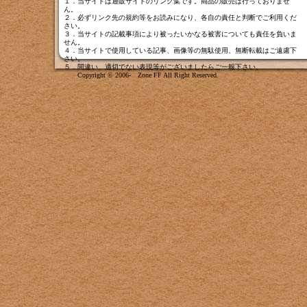
１．当サイトは通販サイトのリンク集です。商品の販売は行っておりませ
ん。
２．必ずリンク先の規約等をお読みになり、各自の責任と判断でご利用くだ
さい。
３．当サイトの記載事項により被ったいかなる被害についても責任を負いま
せん。
４．当サイトで使用している記事、画像等の無駄使用、無断転載はご遠慮下
さい。
５．間違い、適切でない表現等がございましたら
ご一報下さい
。
Copyright © 2006- Zone FF All Right Reserved.