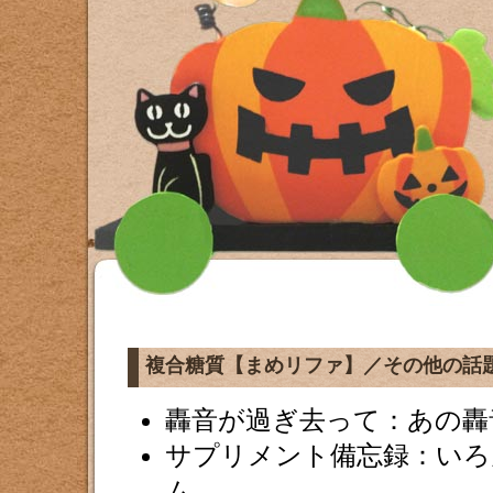
複合糖質【まめリファ】／その他の話
轟音が過ぎ去って：あの轟
サプリメント備忘録：いろ
ム