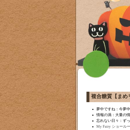
複合糖質【まめ
夢中ですね：今夢
情報の渦：大量の
忘れない日々：ず
My Fairy ショール