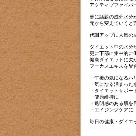
アクティブファイバー
更に話題の成分水分
元から変えていくと
代謝アップに人気の成
ダイエット中の水分
更に下部に集中的に
健康ダイエットに欠
フーカスエキスを配
・午後の気になるハ
・気になる溜まった
・ダイエットサポー
・健康維持に
・透明感のある肌を
・エイジングケアに
毎日の健康・ダイエ