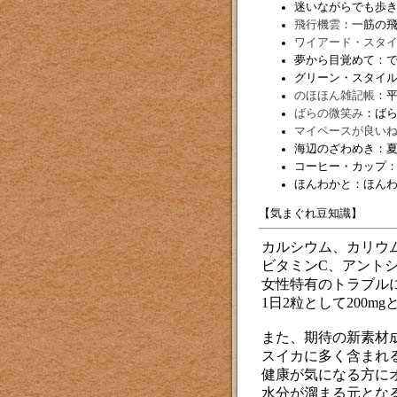
迷いながらでも歩
飛行機雲
：一筋の
ワイアード・スタ
夢から目覚めて：
グリーン・スタイ
のほほん雑記帳
：
ばらの微笑み
：ば
マイペースが良い
海辺のざわめき：
コーヒー・カップ
ほんわかと：ほん
【気まぐれ豆知識】
カルシウム、カリウ
ビタミンC、アント
女性特有のトラブル
1日2粒として200m
また、期待の新素材
スイカに多く含まれ
健康が気になる方にオ
水分が溜まる元とな