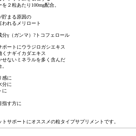
を２粒あたり100mg配合。
が貯まる原因の
言われるメリロート
分γ（ガンマ）?トコフェロール
サポートにウラジロガシエキス
働くナギイカダエキス
かせないミネラルを多く含んだ
合。
リ感に
水分に
トに
目指す方に
ットサポートにオススメの粒タイプサプリメントです。