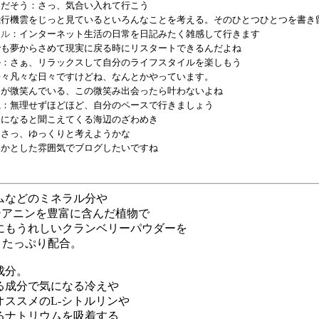
きだそう：さっ、気合い入れて行こう
飛行機雲をじっと見ているといろんなことを考える。そのひとつひとつを書き
イル
：インターネット生活の日常を日記みたく雑感して行きます
でも夢からさめて現実に戻る時にリスタートできるんだよね
ル：さぁ、リラックスして自分のライフスタイルを楽しもう
平々凡々な日々ですけどね、なんとかやっています。
らが微笑んでいる、この微笑み出会ったら叶わないよね
ね
：無理せずほどほど、自分のペースで行きましょう
夏になると聞こえてくる海辺のざわめき
：さっ、ゆっくりと考えようかな
わかとした雰囲気でブログしたいですね
ムなどのミネラル分や
シアニンを豊富に含んだ植物で
にもうれしいクランベリーパウダーを
gとたっぷり配合。
成分。
る成分で気になる冷えや
ススメのL-シトルリンや
るナトリウムを吸着する